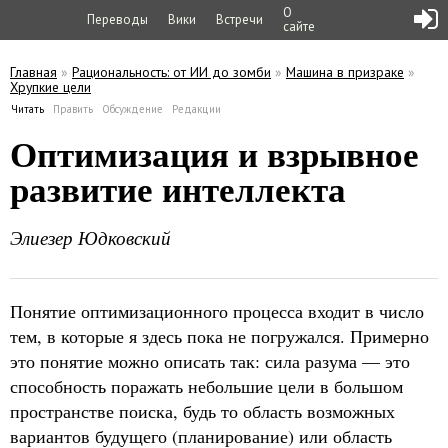
О
Переводы
Вики
Встречи
сайте
Главная
»
Рациональность: от ИИ до зомби
»
Машина в призраке
»
Хрупкие цели
Вы здесь
Читать
(активная вкладка)
Править
Обсуждение
Редакции
Главные вкладки
Оптимизация и взрывное
развитие интеллекта
Элиезер Юдковский
Понятие оптимизационного процесса входит в число
тем, в которые я здесь пока не погружался. Примерно
это понятие можно описать так: сила разума — это
способность поражать небольшие цели в большом
пространстве поиска, будь то область возможных
вариантов будущего (планирование) или область