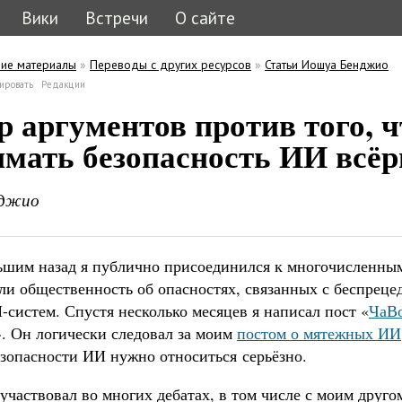
Вики
Встречи
О сайте
ие материалы
»
Переводы с других ресурсов
»
Статьи Иошуа Бенджио
ь
 вкладка)
ировать
Редакции
кладки
р аргументов против того, 
мать безопасность ИИ всёр
нджио
льшим назад я публично присоединился к многочисленны
ли общественность об опасностях, связанных с беспрец
систем. Спустя несколько месяцев я написал пост «
ЧаВо
». Он логически следовал за моим
постом о мятежных ИИ
езопасности ИИ нужно относиться серьёзно.
 участвовал во многих дебатах, в том числе с моим друг