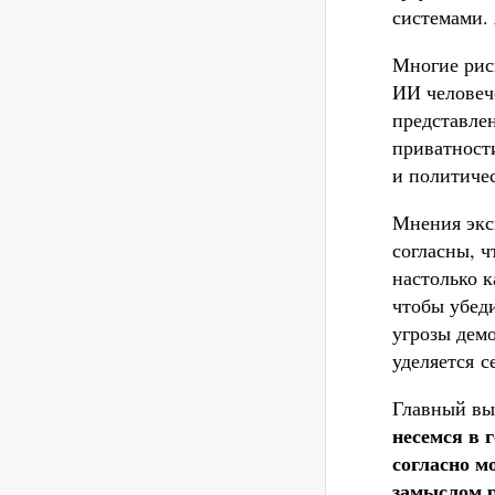
системами. 
Многие рис
ИИ человеч
представле
приватност
и политиче
Мнения экс
согласны, 
настолько к
чтобы убеди
угрозы дем
уделяется с
Главный вы
несемся в 
согласно м
замыслом р