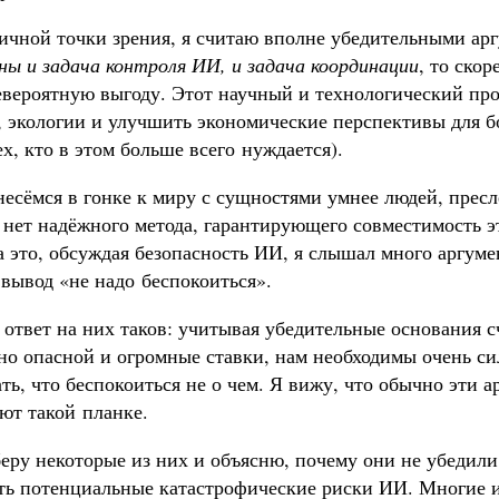
ичной точки зрения, я считаю вполне убедительными арг
ны и задача контроля ИИ, и задача координации
, то ско
евероятную выгоду. Этот научный и технологический про
, экологии и улучшить экономические перспективы для б
ех, кто в этом больше всего нуждается).
несёмся в гонке к миру с сущностями умнее людей, пре
 нет надёжного метода, гарантирующего совместимость э
а это, обсуждая безопасность ИИ, я слышал много аргум
вывод «не надо беспокоиться».
ответ на них таков: учитывая убедительные основания с
но опасной и огромные ставки, нам необходимы очень си
ть, что беспокоиться не о чем. Я вижу, что обычно эти 
ют такой планке.
еру некоторые из них и объясню, почему они не убедили
ть потенциальные катастрофические риски ИИ. Многие и