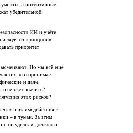
ргументы, а интуитивные
ржат убедительной
безопасности ИИ и учёте
я исходя из принципов
давать приоритет
высмеивают. Но мы всё ещё
чая тех, кто принимает
офические и даже
 это может значить?
мягчения этих рисков?
еского взаимодействия с
нки – в туман. За этим
, но не уделили должного