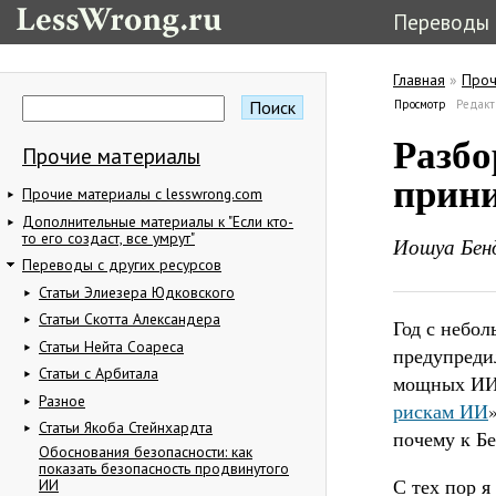
Переводы
Главная
»
Проч
Вы здес
Поиск
Просмотр
(активная
Редакт
Форма поиска
Главные в
Разбо
Прочие материалы
прини
Прочие материалы с lesswrong.com
Дополнительные материалы к "Если кто-
то его создаст, все умрут"
Иошуа Бе
Переводы с других ресурсов
Статьи Элиезера Юдковского
Статьи Скотта Александера
Год с небо
Статьи Нейта Соареса
предупреди
Статьи с Арбитала
мощных ИИ-
Разное
рискам ИИ
Статьи Якоба Стейнхардта
почему к Б
Обоснования безопасности: как
показать безопасность продвинутого
С тех пор я
ИИ