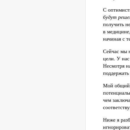
С оптимист
будут реше
получить н
в медицине
начиная с т
Сейчас мы 
цели. У нас
Несмотря н
поддержать 
Мой общий 
потенциаль
чем заключа
соответству
Ниже я разб
игнорирова