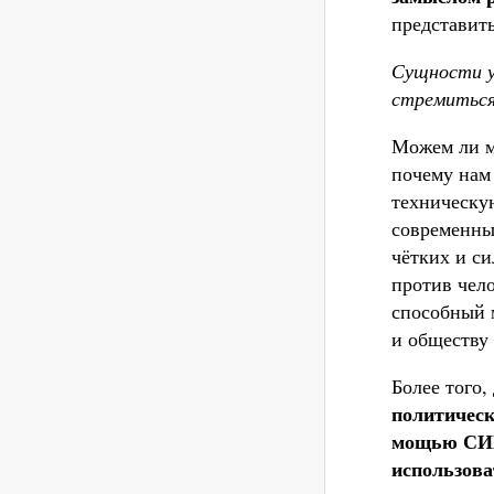
представить
Сущности у
стремиться
Можем ли м
почему нам 
техническу
современны
чётких и с
против чело
способный 
и обществу
Более того,
политическ
мощью СИИ 
использова