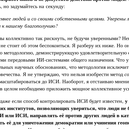
, но задумайтесь на секунду:
мнее людей и со своими собственными целями. Уверены л
 к нашему благополучию?
ы коллективно так рискнуть, не будучи уверенными? Не
не стоит об этом беспокоиться. Я разберу их ниже. Но о
ю методологию, демонстрирующую удовлетворительную с
ми передовыми ИИ-системами общего назначения. Что уж
ильных научных обоснованиях, что методология исключи
вечества. Я не утверждаю, что нельзя изобрести метод
с
масштабироваться до ИСИ. Наоборот, я отстаиваю мнени
 в целом необходимо приложить мощное коллективное уси
у
 даже если способ контролировать ИСИ будет известен,
их институтов, позволяющих увериться, что люди не 
или ИСИ, направлять её против других людей в кат
ть её для уничтожения демократии или учинения геоп