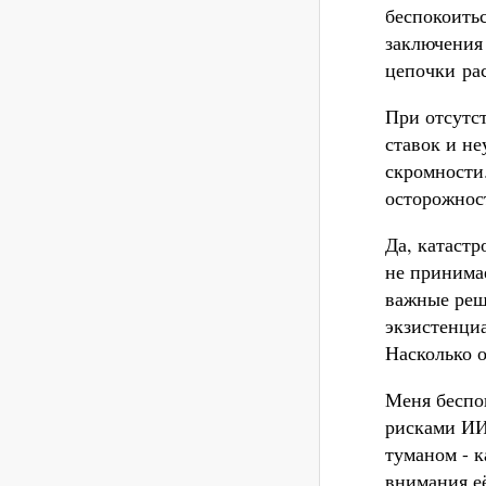
беспокоитьс
заключения
цепочки ра
При отсутс
ставок и н
скромности
осторожност
Да, катаст
не принима
важные реш
экзистенциа
Насколько 
Меня беспо
рисками ИИ 
туманом - к
внимания е