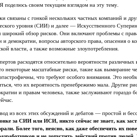
Я поделюсь своим текущим взглядом на эту тему.
ки связаны с гонкой нескольких частных компаний и дру
еского уровня (СИИ) и далее — Искусственного Супери
н широкий обзор рисков. Они включают проблемы с прав
и и демократии, вопросы авторского права, опасения о 
ской власти, а также возможные злоупотребления.
пертов расходятся относительно вероятности различных 
что некоторые масштабные риски, такие как вымирание ч
атастрофичны, что требуют особого внимания. Это необхо
ться, что их вероятность пренебрежимо мала. Другие ри
ократии и правам человека, также заслуживают гораздо 
ейчас.
вод из всех этих обсуждений и дебатов — простой и бе
гонке за СИИ или ИСИ, никто сейчас не знает, как заст
орали. Более того, неясно, как даже обеспечить их пов
азработчиков и не допустить действий против людей
.