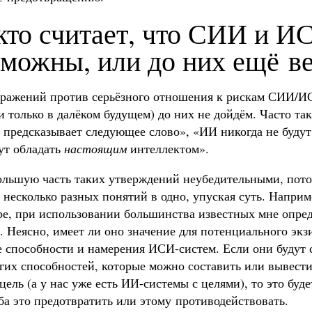
кто считает, что СИИ и И
зможны, или до них ещё в
зражений против серьёзного отношения к рискам СИИ/ИС
и только в далёком будущем) до них не дойдём. Часто так
 предсказывает следующее слово», «ИИ никогда не будут
ут обладать
настоящим
интеллектом».
ольшую часть таких утверждений неубедительными, пото
 несколько разных понятий в одно, упуская суть. Напри
ре, при использовании большинства известных мне опред
. Неясно, имеет ли оно значение для потенциального эк
е способности и намерения ИСИ-систем. Если они будут 
гих способностей, которые можно составить или вывести
 цель (а у нас уже есть ИИ-системы с целями), то это буд
ба это предотвратить или этому противодействовать.