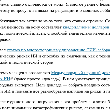
лемы сильно отличаются от моих. Я многое узнал о Безо
тому вопросу, о взглядах на регуляции и о мощных лобб
суждают так активно из-за того, что ставки огромны. С
ная ценность на кону составляет
квадриллионы долларов
ах политической власти, способной значительно измени
рядок.
овал
статью по многостороннему управлению СИИ-лабор
ических рисках ИИ и способах их смягчения, как с техни
ской и политической сторон.
семь месяцев я возглавляю
Международный научный докл
ых ИИ
(далее просто «доклад»). В нём участвуют тридца
родных экспертов. Цель доклада — собрать воедино сос
и ИИ и показать всё разнообразие взглядов на риски и 
сле года активного погружения в эти проблемы, я хотел 
о потенциальных катастрофических рисках, связанных 