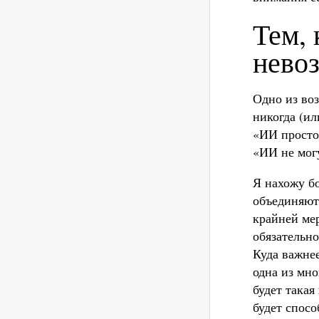
Тем, 
нево
Одно из во
никогда (ил
«ИИ просто
«ИИ не мог
Я нахожу б
объединяют
крайней ме
обязательно
Куда важне
одна из мно
будет такая
будет спосо