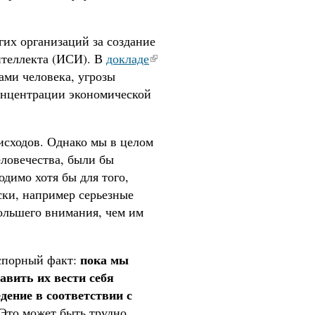
гих организаций за создание
нтеллекта (ИСИ). В
докладе
ами человека, угрозы
концентрации экономической
исходов. Однако мы в целом
еловечества, были бы
димо хотя бы для того,
ски, например серьезные
большего внимания, чем им
пока мы
сспорный факт:
авить их вести себя
едение в соответствии с
 Это может быть трудно