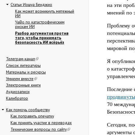
на эти проб
Статьи Иошуа Бенджио
Как может возникнуть мятежный
мнений по э
ИИ
ЧаВо по катастрофическим
Проблему об
рискам ИИ
потенциаль
Разбор аргументов против
того, чтобы принимать
перспектив
безопасность ИИ всёрьёз
мировой по
Телеграм-канал
Я опублик
Список литературы
о катастроф
Материалы и ресурсы
управленче
Умнеем вместе
Электронные книги
Последние 
Аудиозаписи
продвинут
Калибратор
70 междуна
Как помочь сообществу
Безопасност
Как поправить опечатку
Как принять участие в переводах
Сегодня, по
Технические вопросы по сайту
аргументы 