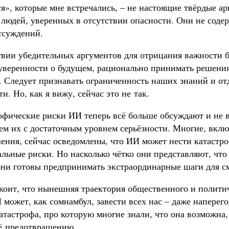
я», которые мне встречались, – не настоящие твёрдые а
 людей, уверенных в отсутствии опасности. Они не соде
ссуждений.
твии убедительных аргументов для отрицания важности 
еуверенности о будущем, рационально принимать решени
. Следует признавать ограниченность наших знаний и от
и. Но, как я вижу, сейчас это не так.
рофические риски ИИ теперь всё больше обсуждают и не 
ем их с достаточным уровнем серьёзности. Многие, вклю
ения, сейчас осведомлены, что ИИ может нести катастр
льные риски. Но насколько чётко они представляют, что
они готовы предпринимать экстраординарные шаги для с
коит, что нынешняя траектория общественного и политич
может, как сомнамбул, завести всех нас – даже наперего
атастрофа, про которую многие знали, что она возможна
ё предотвращению.