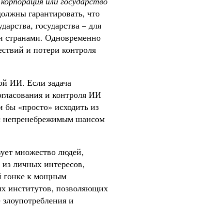
 корпорация или государство
лжны гарантировать, что
дарства, государства – для
ми странами. Одновременно
ествий и потери контроля
ой ИИ. Если задача
огласования и контроля ИИ
и бы «просто» исходить из
 с непренебрежимым шансом
вует множество людей,
 из личных интересов,
ой гонке к мощным
ых институтов, позволяющих
 злоупотребления и