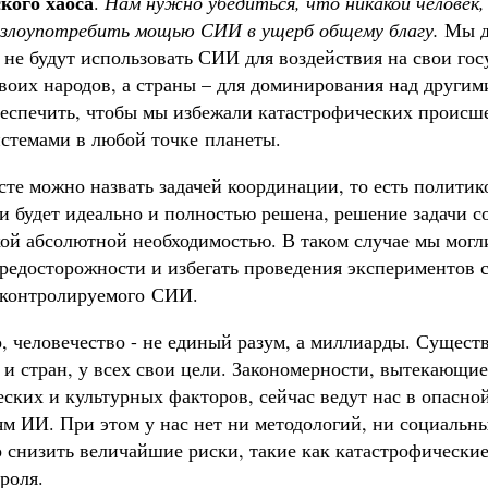
кого хаоса
.
Нам нужно убедиться, что никакой человек,
злоупотребить мощью СИИ в ущерб общему благу.
Мы до
не будут использовать СИИ для воздействия на свои госу
своих народов, а страны – для доминирования над други
беспечить, чтобы мы избежали катастрофических происш
стемами в любой точке планеты.
сте можно назвать задачей координации, то есть политик
и будет идеально и полностью решена, решение задачи с
кой абсолютной необходимостью. В таком случае мы могл
редосторожности и избегать проведения экспериментов
еконтролируемого СИИ.
, человечество - не единый разум, а миллиарды. Сущест
и стран, у всех свои цели. Закономерности, вытекающие
еских и культурных факторов, сейчас ведут нас в опасн
ям ИИ. При этом у нас нет ни методологий, ни социальн
 снизить величайшие риски, такие как катастрофические
роля.