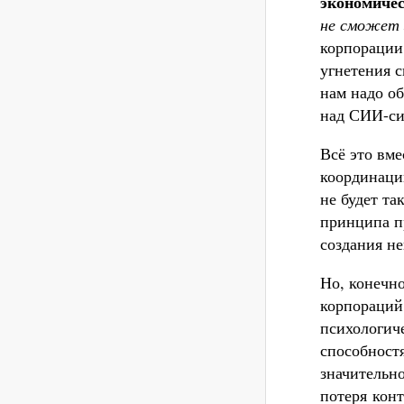
экономичес
не сможет 
корпорации 
угнетения 
нам надо о
над СИИ-си
Всё это вме
координаци
не будет та
принципа п
создания н
Но, конечно
корпораций 
психологич
способност
значительно
потеря конт