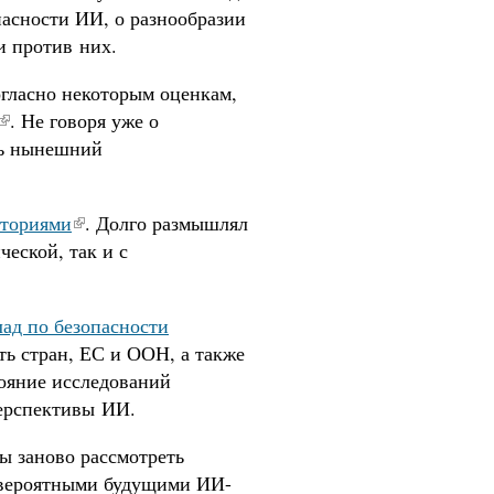
пасности ИИ, о разнообразии
и против них.
огласно некоторым оценкам,
. Не говоря уже о
ть нынешний
аториями
. Долго размышлял
ческой, так и с
ад по безопасности
ть стран, ЕС и ООН, а также
тояние исследований
перспективы ИИ.
бы заново рассмотреть
с вероятными будущими ИИ-