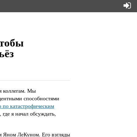
чтобы
ьёз
м коллегам. Мы
едентными способностями
 по катастрофическим
, где я начал обсуждать,
ом Яном ЛеКуном. Его взгляды