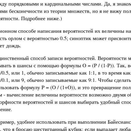
жду порядковыми и кардинальными числами. Да, я знако
ями бесконечности из теории множеств, но я не вижу по
оятности. Подробнее ниже.)
ионном способе написания вероятностей их величины нах
ть орлом с вероятностью 0.5; синоптик может присвоить 
ет дождь.
единственный способ записи вероятностей. Вероятности 
вать в шансы с помощью формулы O = (P / (1-P)). Так, 
/0.5, или 1, обычно записываемые как 1:1, в то время как
/0.1, или 9, обычно записываемые как 9:1. Чтобы сделат
ьзовать формулу P = (O / (1+O)), и это превращение по
 - вычисление величины вероятности возможно двумя о
орфности вероятностей и шансов выбирать удобный спо
ение.
ример, удобнее использовать при выполнении Байесиан
 что я бросаю шестигранный кубик: если выпадает любая