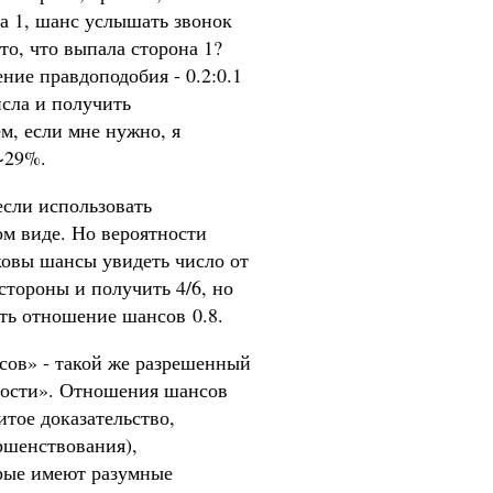
а 1, шанс услышать звонок
о, что выпала сторона 1?
ение правдоподобия - 0.2:0.1
исла и получить
ем, если мне нужно, я
 ~29%.
если использовать
ом виде. Но вероятности
ковы шансы увидеть число от
стороны и получить 4/6, но
ть отношение шансов 0.8.
сов» - такой же разрешенный
тности». Отношения шансов
итое доказательство,
ршенствования),
орые имеют разумные