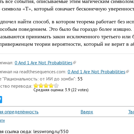
ть все события, описываемые этим магическим символом,
 символа «Т», который означает бесконечную уверенност
дпочел найти способ, в котором теорема работает без ис
 особым поведением. Это было бы гораздо более изящно.
казываются принимать закон исключенного третьего или 
 приверженцем теории вероятности, который не верит в 
игинал:
0 And 1 Are Not Probabilities
игинал на readthesequences.com:
0 And 1 Are Not Probabilities
е "Рациональность: от ИИ до зомби":
55
ество перевода:
Средняя оценка:
3.9
(
22
votes)
ebook
Twitter
ая определённость
Вверх
Тв
ати
я ссылка сюда: lesswrong.ru/350