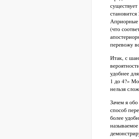
существует
становится 
Априорные ш
(что соотве
апостериорн
перевожу вс
Итак, с шан
вероятност
удобнее дл
1 до 4?» Мо
нельзя сло
Зачем я обо
способ пер
более удобн
называемое
демонстрир