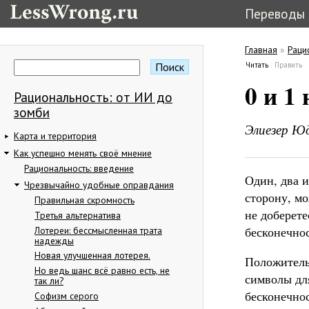
Переводы
Главная
»
Раци
Вы здес
Поиск
Читать
(активная в
Править
Форма поиска
Главные в
0 и 1
Рациональность: от ИИ до
зомби
Элиезер Ю
Карта и территория
Как успешно менять своё мнение
Рациональность: введение
Один, два и
Чрезвычайно удобные оправдания
сторону, мо
Правильная скромность
не доберете
Третья альтернатива
бесконечно
Лотереи: бессмысленная трата
надежды
Новая улучшенная лотерея.
Положительн
Но ведь шанс всё равно есть, не
символы для
так ли?
бесконечнос
Софизм серого