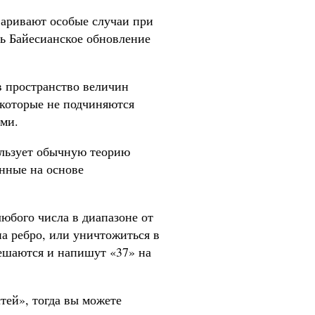
варивают особые случаи при
ть Байесианское обновление
 в пространство величин
 которые не подчиняются
ми.
пользует обычную теорию
енные на основе
юбого числа в диапазоне от
на ребро, или уничтожиться в
ешаются и напишут «37» на
тей», тогда вы можете