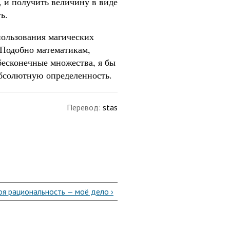
 и получить величину в виде
ь.
пользования магических
 Подобно математикам,
бесконечные множества, я бы
абсолютную определенность.
Перевод:
stas
оя рациональность — моё дело ›