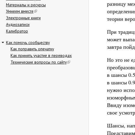
разницу ме
Материалы и ресурсы
определени
Умнеем вместе
теории вер
Электронные книги
Аудиозаписи
При традиц
Калибратор
может выпас
Как помочь сообществу
завтра пойд
Как поправить опечатку
Как принять участие в переводах
Но это не 
Технические вопросы по сайту
преобразовы
в шансы 0.5
в шансы 0.9
нужно испол
изоморфным
Ввиду изом
свое усмотр
Шансы, нап
Представим,