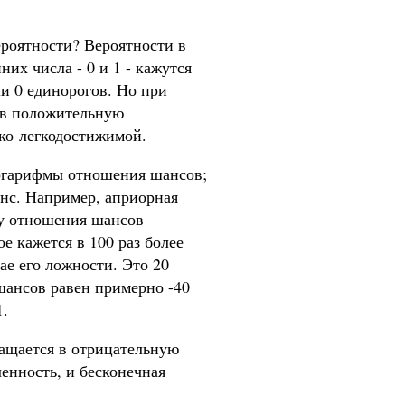
ероятности? Вероятности в
них числа - 0 и 1 - кажутся
и 0 единорогов. Но при
я в положительную
ько легкодостижимой.
логарифмы отношения шансов;
йнс. Например, априорная
му отношения шансов
е кажется в 100 раз более
ае его ложности. Это 20
шансов равен примерно -40
1.
ащается в отрицательную
ленность, и бесконечная