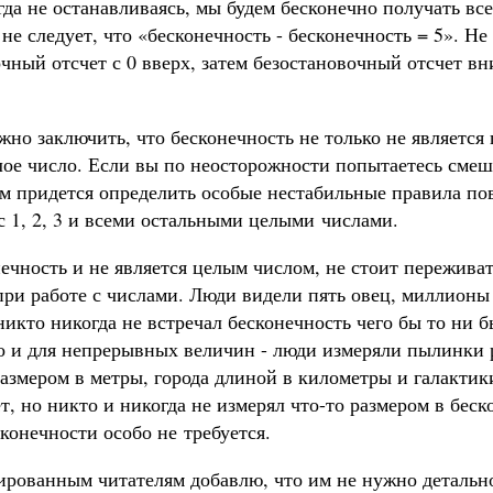
да не останавливаясь, мы будем бесконечно получать вс
 не следует, что «бесконечность - бесконечность = 5». Не
чный отсчет с 0 вверх, затем безостановочный отсчет вни
жно заключить, что бесконечность не только не является 
елое число. Если вы по неосторожности попытаетесь сме
ам придется определить особые нестабильные правила по
с 1, 2, 3 и всеми остальными целыми числами.
ечность и не является целым числом, не стоит переживат
 при работе с числами. Люди видели пять овец, миллион
никто никогда не встречал бесконечность чего бы то ни б
о и для непрерывных величин - люди измеряли пылинки 
азмером в метры, города длиной в километры и галактик
т, но никто и никогда не измерял что-то размером в бес
конечности особо не требуется.
ированным читателям добавлю, что им не нужно детально