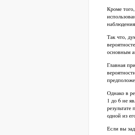
Кроме того,
использован
наблюдения
Так что, ду
вероятносте
основным а
Главная при
вероятности
предположе
Однако в ре
1 до 6 не я
результате
одной из ег
Если вы за