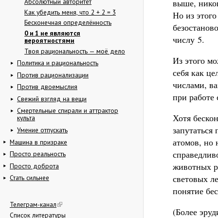
Абсолютный авторитет
выше, никог
Как убедить меня, что 2 + 2 = 3
Но из этого
Бесконечная определённость
безостаново
0 и 1 не являются
числу 5.
вероятностями
Твоя рациональность — моё дело
Из этого мо
Политика и рациональность
себя как ц
Против рационализации
числами, в
Против двоемыслия
при работе 
Свежий взгляд на вещи
Смертельные спирали и аттрактор
Хотя бескон
культа
запутаться
Умение отпускать
атомов, но 
Машина в призраке
справедлив
Просто реальность
животных р
Просто доброта
световых ле
Стать сильнее
понятие бес
Телеграм-канал
(Более эруд
Список литературы