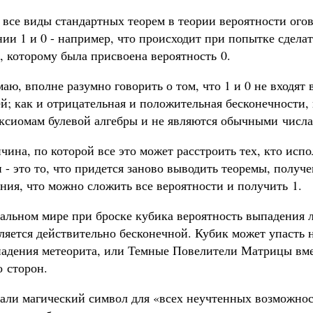
 все виды стандартных теорем в теории вероятности ого
ии 1 и 0 - например, что происходит при попытке сдела
, которому была присвоена вероятность 0.
маю, вполне разумно говорить о том, что 1 и 0 не входят
й; как и отрицательная и положительная бесконечности,
ксиомам булевой алгебры и не являются обычными числа
чина, по которой все это может расстроить тех, кто ис
 - это то, что придется заново выводить теоремы, получ
ния, что можно сложить все вероятности и получить 1.
альном мире при броске кубика вероятность выпадения л
вляется действительно бесконечной. Кубик может упасть 
 падения метеорита, или Темные Повелители Матрицы вм
о сторон.
дали магический символ для «всех неучтенных возможнос