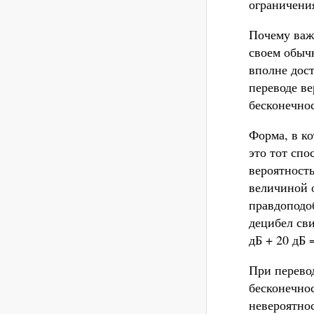
ограничения
Почему важ
своем обычн
вполне дос
переводе ве
бесконечнос
Форма, в к
это тот спо
вероятность
величиной о
правдоподоб
децибел св
дБ + 20 дБ 
При перево
бесконечнос
невероятно