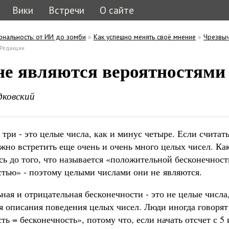
Вики
Встречи
О сайте
ональность: от ИИ до зомби
»
Как успешно менять своё мнение
»
Чрезвы
ь
кладка)
Редакции
кладки
 не являются вероятностями
дковский
 три - это целые числа, как и минус четыре. Если счит
жно встретить еще очень и очень много целых чисел. Как
сь до того, что называется «положительной бесконечнос
стью» - поэтому целыми числами они не являются.
ая и отрицательная бесконечности - это не целые числа,
 описания поведения целых чисел. Люди иногда говорят 
ть = бесконечность», потому что, если начать отсчет с 5