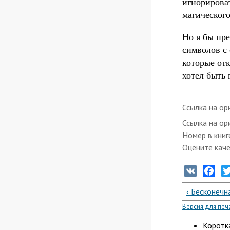
игнорирова
магического
Но я бы пре
символов с
которые от
хотел быть
Ссылка на ор
Ссылка на ор
Номер в книг
Оцените кач
VK
Fac
‹ Бесконечн
Версия для печ
Коротка