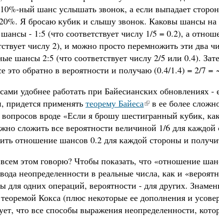
 10%-ный шанс услышать звонок, а если выпадает сторон
20%. Я бросаю кубик и слышу звонок. Каковы шансы на т
ансы - 1:5 (что соответствует числу 1/5 = 0.2), а отнош
тствует числу 2), и можно просто перемножить эти два ч
ые шансы 2:5 (что соответствует числу 2/5 или 0.4). Зат
е это обратно в вероятности и получаю (0.4/1.4) = 2/7 =
сами удобнее работать при Байесианских обновлениях - 
и, придется применять
теорему Байеса
в ее более сложн
я вопросов вроде «Если я брошу шестигранный кубик, ка
жно сложить все вероятности величиной 1/6 для каждой 
жить отношение шансов 0.2 для каждой стороны и получи
 всем этом говорю? Чтобы показать, что «отношение шан
евода неопределенности в реальные числа, как и «вероя
ы для одних операций, вероятности - для других. Знамен
 теоремой Кокса (плюс некоторые ее дополнения и усове
ует, что все способы выражения неопределенности, кот