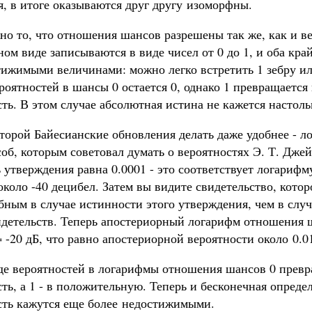
, в итоге оказываются друг другу изоморфны.
но то, что отношения шансов разрешены так же, как и в
ом виде записываются в виде чисел от 0 до 1, и оба край
тижимыми величинами: можно легко встретить 1 зебру ил
роятностей в шансы 0 остается 0, однако 1 превращаетс
ть. В этом случае абсолютная истина не кажется настол
оторой Байесианские обновления делать даже удобнее - 
соб, которым советовал думать о вероятностях Э. Т. Дже
 утверждения равна 0.0001 - это соответствует логариф
коло -40 децибел. Затем вы видите свидетельство, которо
ным в случае истинности этого утверждения, чем в случ
идетельств. Теперь апостериорный логарифм отношения 
= -20 дБ, что равно апостериорной вероятности около 0.0
де вероятностей в логарифмы отношения шансов 0 превр
ть, а 1 - в положительную. Теперь и бесконечная опреде
сть кажутся еще более недостижимыми.