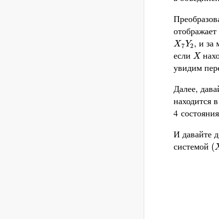
Преобразов
отображает 
, и за
X
7
Y
2
X
Y
7
2
если
нахо
X
X
увидим пер
Далее, дав
находится в
4 состояния
И давайте д
системой
(
(