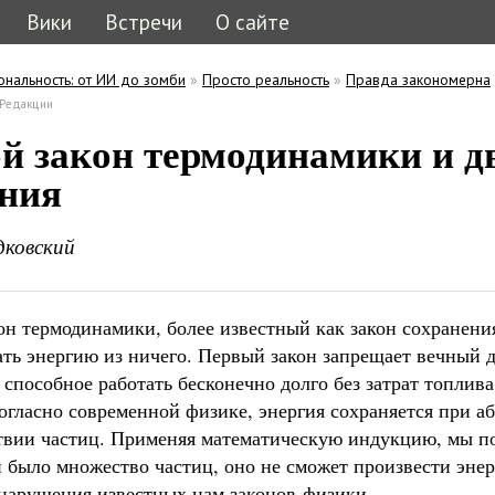
Вики
Встречи
О сайте
ональность: от ИИ до зомби
»
Просто реальность
»
Правда закономерна
ь
кладка)
Редакции
кладки
й закон термодинамики и д
ания
дковский
н термодинамики, более известный как закон сохранения
ать энергию из ничего. Первый закон запрещает вечный 
 способное работать бесконечно долго без затрат топлив
Согласно современной физике, энергия сохраняется при 
твии частиц. Применяя математическую индукцию, мы по
 было множество частиц, оно не сможет произвести энер
 нарушения известных нам законов физики.