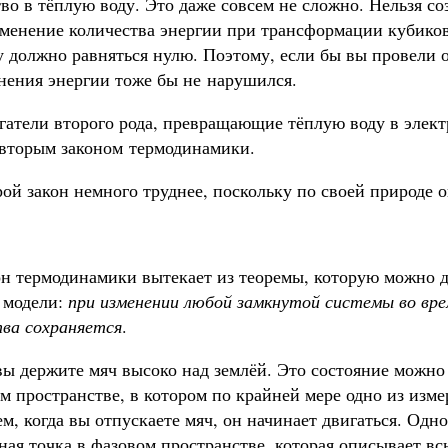
во в тёплую воду. Это даже совсем не сложно. Нельзя с
зменение количества энергии при трансформации кубиков
у должно равняться нулю. Поэтому, если бы вы провели
анения энергии тоже бы не нарушился.
гатели второго рода, превращающие тёплую воду в элект
вторым законом термодинамики.
ой закон немного труднее, поскольку по своей природе 
он термодинамики вытекает из теоремы, которую можно д
 модели:
при изменении любой замкнутой системы во вре
ва сохраняется
.
ы держите мяч высоко над землёй. Это состояние можно 
м пространстве, в котором по крайней мере одно из изм
ем, когда вы отпускаете мяч, он начинает двигаться. Одн
ная точка в фазовом пространстве, которая описывает вс