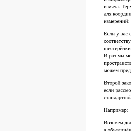
и мяча. Тер
для координ
измерений: 
Если у вас
соответству
шестерёнки,
И раз мы м
пространст
можем пред
Второй зак
если рассмо
стандартной
Например:
Возьмём дв
а объединё