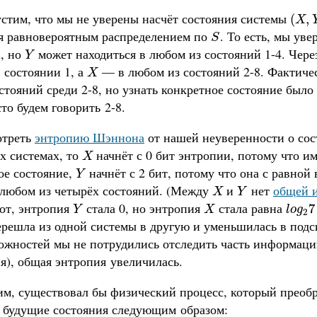
устим, что мы не уверены насчёт состояния системы
(
X
,
Y
(
,
X
я равновероятным распределением по
. То есть, мы уве
S
S
1, но
может находиться в любом из состояний 1-4. Чер
Y
Y
 состоянии 1, а
— в любом из состояний 2-8. Фактиче
X
X
стояний среди 2-8, но узнать конкретное состояние было
то будем говорить 2-8.
отреть
энтропию Шэннона
от нашей неуверенности о со
х системах, то
начнёт с 0 бит энтропии, потому что им
X
X
ое состояние,
начнёт с 2 бит, потому что она с равной
Y
Y
в любом из четырёх состояний. (Между
и
нет
общей 
X
Y
X
Y
вот, энтропия
стала 0, но энтропия
стала равна
Y
X
l
o
g
2
7
7
Y
X
l
o
g
2
ерешла из одной системы в другую и уменьшилась в под
ожностей мы не потрудились отследить часть информации
я), общая энтропия увеличилась.
м, существовал бы физический процесс, который преоб
в будущие состояния следующим образом: