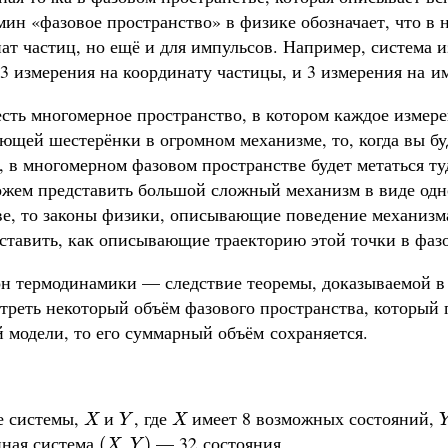
мин «фазовое пространство» в физике обозначает, что в 
ат частиц, но ещё и для импульсов. Например, система и
3 измерения на координату частицы, и 3 измерения на и
 есть многомерное пространство, в котором каждое изме
ющей шестерёнки в огромном механизме, то, когда вы бу
 в многомерном фазовом пространстве будет метаться ту
ожем представить большой сложный механизм в виде одн
ве, то законы физики, описывающие поведение механизм
ставить, как описывающие траекторию этой точки в фаз
он термодинамики — следствие теоремы, доказываемой в
треть некоторый объём фазового пространства, который 
 модели, то его суммарный объём сохраняется.
е системы,
и
, где
имеет 8 возможных состояний,
X
Y
X
X
Y
X
нная система
— 32 состояния.
(
X
,
Y
)
(
,
)
X
Y