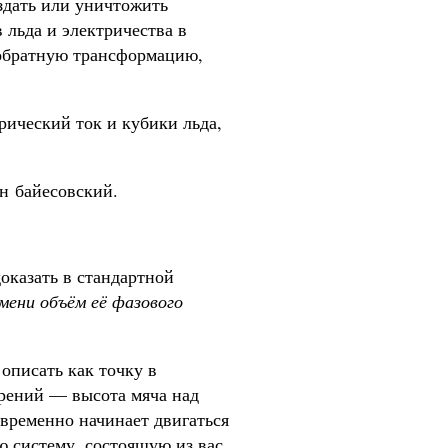
оздать или уничтожить
 льда и электричества в
 обратную трансформацию,
рический ток и кубики льда,
он байесовский.
оказать в стандартной
мени объём её фазового
описать как точку в
ерений — высота мяча над
овременно начинает двигаться
ю систему, состоящую из вас