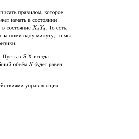
писать правилом, которое
жет начать в состоянии
) в состояние
. То есть,
X
3
Y
3
X
Y
3
3
м за ними одну минуту, то мы
физики.
. Пусть в
всегда
S
Х
Х
S
общий объём
будет равен
S
S
действиями управляющих