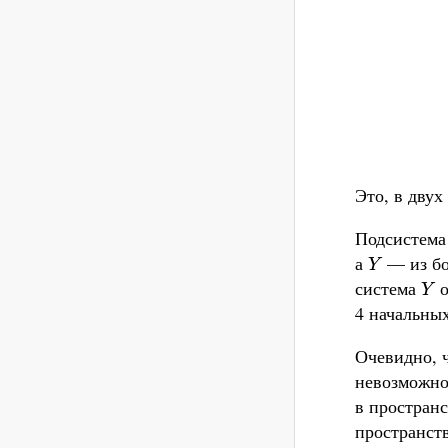
Это, в двух
Подсистем
а
— из бо
Y
Y
система
о
Y
Y
4 начальны
Очевидно, ч
невозможно
в пространс
пространст