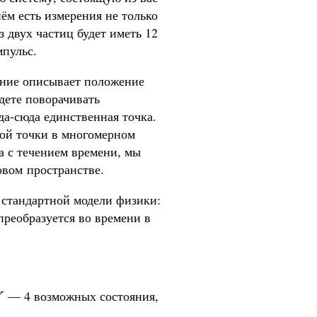
нём есть измерения не только
з двух частиц будет иметь 12
мпульс.
рение описывает положение
дете поворачивать
да-сюда единственная точка.
ой точки в многомерном
а с течением времени, мы
овом пространстве.
 стандартной модели физики:
преобразуется во времени в
— 4 возможных состояния,
Y
Y