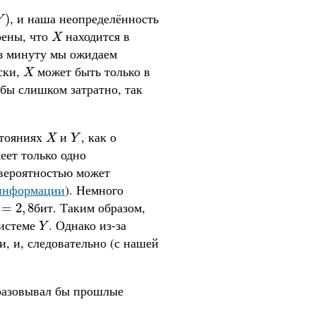
, и наша неопределённость
)
)
Y
рены, что
находится в
X
X
ез минуту мы ожидаем
ски,
может быть только в
X
X
 бы слишком затратно, так
стояниях
и
, как о
X
Y
X
Y
еет только одно
 вероятностью может
информации
). Немного
. Таким образом,
=
2
,
8
б
и
т
=
2
,
8
б
и
т
системе
. Однако из-за
Y
Y
, и, следовательно (с нашей
разовывал бы прошлые