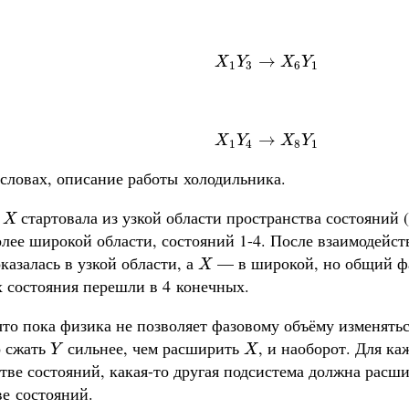
X
1
Y
3
→
X
6
Y
1
→
X
Y
X
Y
1
3
6
1
X
1
Y
4
→
X
8
Y
1
→
X
Y
X
Y
1
4
8
1
 словах, описание работы холодильника.
а
стартовала из узкой области пространства состояний 
X
X
лее широкой области, состояний 1-4. После взаимодейств
казалась в узкой области, а
— в широкой, но общий фа
X
X
х состояния перешли в 4 конечных.
то пока физика не позволяет фазовому объёму изменятьс
 сжать
сильнее, чем расширить
, и наоборот. Для к
Y
X
Y
X
тве состояний, какая-то другая подсистема должна расши
ве состояний.