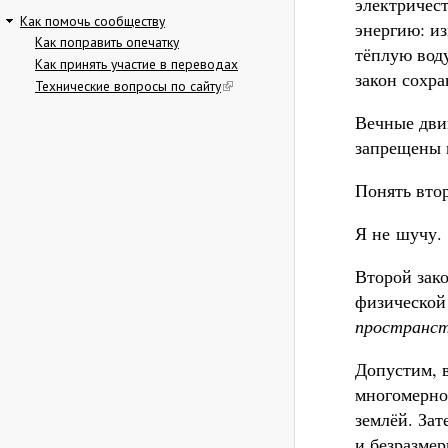
электричест
Как помочь сообществу
энергию: и
Как поправить опечатку
тёплую вод
Как принять участие в переводах
закон сохр
Технические вопросы по сайту
Вечные дви
запрещены 
Понять втор
Я не шучу.
Второй зак
физической
пространст
Допустим, в
многомерно
землёй. Зат
и безразмер