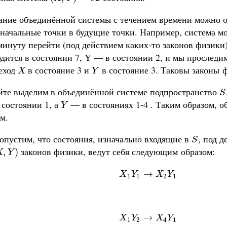
ание объединённой системы с течением времени можно о
начальные точки в будущие точки. Например, система мо
 минуту перейти (под действием каких-то законов физики
дится в состоянии 7, Y — в состоянии 2, и мы проследи
еход
в состояние 3 и
в состояние 3. Таковы законы 
X
Y
X
Y
айте выделим в объединённой системе подпространство
S
S
 состоянии 1, а
— в состояниях 1-4 . Таким образом, 
Y
Y
м.
опустим, что состояния, изначально входящие в
, под 
S
S
законов физики, ведут себя следующим образом:
X
,
Y
)
,
)
X
Y
X
1
Y
1
→
X
2
Y
1
→
X
Y
X
Y
1
1
2
1
X
1
Y
2
→
X
4
Y
1
→
X
Y
X
Y
1
2
4
1