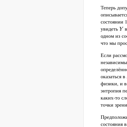
Теперь доп
описываетс
состоянии 
увидеть
в
Y
Y
одном из со
что мы прос
Если рассм
независимы
определённ
оказаться 
физики, и 
энтропия п
каких-то сл
точки зрени
Предположи
состояния 