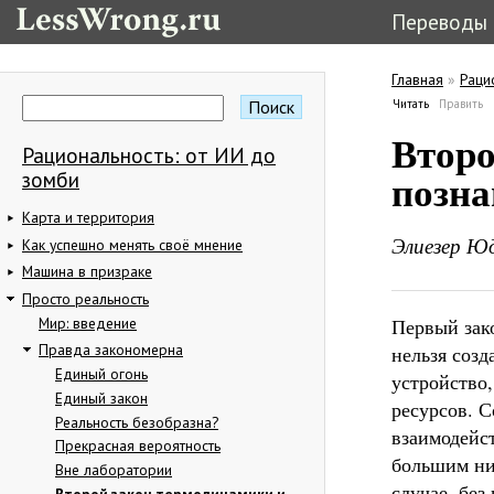
Переводы
Главная
»
Раци
Вы здес
Поиск
Читать
(активная в
Править
Форма поиска
Главные в
Второ
Рациональность: от ИИ до
позн
зомби
Карта и территория
Элиезер Ю
Как успешно менять своё мнение
Машина в призраке
Просто реальность
Мир: введение
Первый зако
Правда закономерна
нельзя созд
Единый огонь
устройство,
Единый закон
ресурсов. 
Реальность безобразна?
взаимодейс
Прекрасная вероятность
большим ни
Вне лаборатории
случае, без
Второй закон термодинамики и