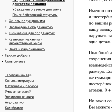
двигатели познания
Убеждения о вечном двигателе
Именно поэт
Поиск байесовской структуры
и шестерёно
Основы редукционизма
по вашим р
Наслаждение обыденностью
вашу заявку
Физикализм для продвинутых
нарушать за
Квантовая механика и
одна деталь
множественные миры
Наука и рациональность
Подобный д
Просто доброта
сохранения 
Стать сильнее
взаимодейс
размера. Ес
Телеграм-канал
же суммарн
Список литературы
шестерёнок
Материалы и ресурсы
атомов, 0 +
Умнеем вместе
Электронные книги
Но закон со
Аудиозаписи
Вы можете с
Калибратор