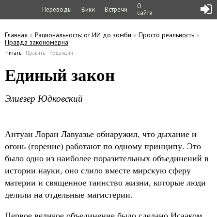
О
Переводы
Вики
Встречи
сайте
Главная
»
Рациональность: от ИИ до зомби
»
Просто реальность
»
Правда закономерна
Вы здесь
Читать
(активная вкладка)
Править
Редакции
Главные вкладки
Единый закон
Элиезер Юдковский
Антуан Лоран Лавуазье обнаружил, что дыхание и
огонь (горение) работают по одному принципу. Это
было одно из наиболее поразительных объединений в
истории науки, оно слило вместе мирскую сферу
материи и священное таинство жизни, которые люди
делили на отдельные магистерии.
Первое великое объединение было сделано Исааком