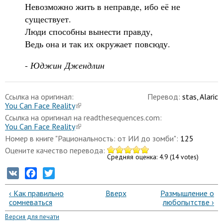
Невозможно жить в неправде, ибо её не
существует.
Люди способны вынести правду,
Ведь она и так их окружает повсюду.
-
Юджин Джендлин
Ссылка на оригинал:
Перевод:
stas, Alaric
You Can Face Reality
Ссылка на оригинал на readthesequences.com:
You Can Face Reality
Номер в книге "Рациональность: от ИИ до зомби":
125
Оцените качество перевода:
Средняя оценка:
4.9
(
14
votes)
VK
Facebook
Twitter
‹ Как правильно
Вверх
Размышление о
сомневаться
любопытстве ›
Версия для печати