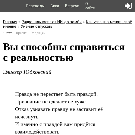
О
Переводы
Вики
Встречи
сайте
Главная
»
Рациональность: от ИИ до зомби
»
Как успешно менять своё
мнение
»
Умение отпускать
Вы здесь
Читать
(активная вкладка)
Править
Редакции
Главные вкладки
Вы способны справиться
с реальностью
Элиезер Юдковский
Правда не перестаёт быть правдой.
Признание не сделает её хуже.
Отказ узнавать правду не заставит её
исчезнуть.
И именно с правдой вам придётся
взаимодействовать.