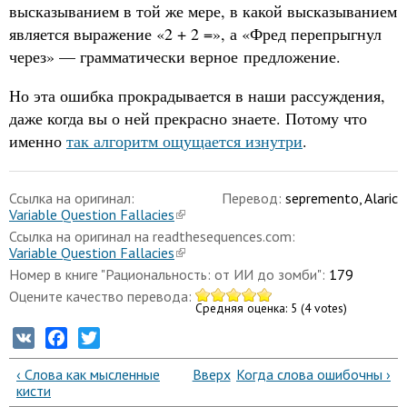
высказыванием в той же мере, в какой высказыванием
является выражение «2 + 2 =», а «Фред перепрыгнул
через» — грамматически верное предложение.
Но эта ошибка прокрадывается в наши рассуждения,
даже когда вы о ней прекрасно знаете. Потому что
именно
так алгоритм ощущается изнутри
.
Ссылка на оригинал:
Перевод:
sepremento, Alaric
Variable Question Fallacies
Ссылка на оригинал на readthesequences.com:
Variable Question Fallacies
Номер в книге "Рациональность: от ИИ до зомби":
179
Оцените качество перевода:
Средняя оценка:
5
(
4
votes)
VK
Facebook
Twitter
‹ Слова как мысленные
Вверх
Когда слова ошибочны ›
кисти