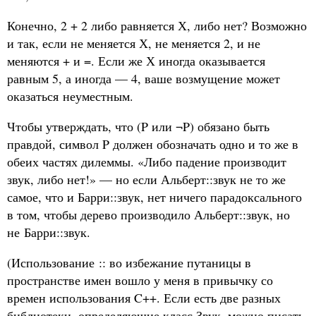
Конечно, 2 + 2 либо равняется Х, либо нет? Возможно
и так, если не меняется Х, не меняется 2, и не
меняются + и =. Если же Х иногда оказывается
равным 5, а иногда — 4, ваше возмущение может
оказаться неуместным.
Чтобы утверждать, что (P или ¬P) обязано быть
правдой, символ P должен обозначать одно и то же в
обеих частях дилеммы. «Либо падение производит
звук, либо нет!» — но если Альберт::звук не то же
самое, что и Барри::звук, нет ничего парадоксального
в том, чтобы дерево производило Альберт::звук, но
не Барри::звук.
(Использование :: во избежание путаницы в
пространстве имен вошло у меня в привычку со
времен использования C++. Если есть две разных
библиотеки, определяющие класс Звук, можно писать