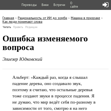
О
Переводы
Вики
Встречи
сайте
Главная
»
Рациональность: от ИИ до зомби
»
Машина в призраке
»
Как люди понимают слова
Вы здесь
Читать
(активная вкладка)
Править
Редакции
Главные вкладки
Ошибка изменяемого
вопроса
Элиезер Юдковский
Альберт: «Каждый раз, когда я слышал
падение дерева, оно создавало звук,
поэтому я считаю, что остальные деревья
тоже создают звуки в процессе падения. Я
не думаю, что мир ведёт себя по-разному в
зависимости от того, смотрю я на него