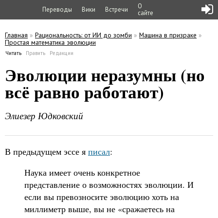
О
Переводы
Вики
Встречи
сайте
Главная
»
Рациональность: от ИИ до зомби
»
Машина в призраке
»
Простая математика эволюции
Вы здесь
Читать
(активная вкладка)
Править
Редакции
Главные вкладки
Эволюции неразумны (но
всё равно работают)
Элиезер Юдковский
В предыдущем эссе я
писал
:
Наука имеет очень конкретное
представление о возможностях эволюции. И
если вы превозносите эволюцию хоть на
миллиметр выше, вы не «сражаетесь на