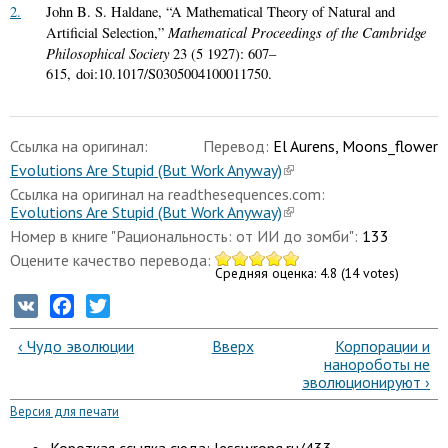
2.
John B. S. Haldane, “A Mathematical Theory of Natural and
Mathematical Proceedings of the Cambridge
Artificial Selection,”
Philosophical Society
23 (5 1927): 607–
615, doi:10.1017/S0305004100011750.
Ссылка на оригинал:
Перевод:
El Aurens, Moons_flower
Evolutions Are Stupid (But Work Anyway)
Ссылка на оригинал на readthesequences.com:
Evolutions Are Stupid (But Work Anyway)
Номер в книге "Рациональность: от ИИ до зомби":
133
Оцените качество перевода:
Средняя оценка:
4.8
(
14
votes)
VK
Facebook
Twitter
‹ Чудо эволюции
Вверх
Корпорации и
нанороботы не
эволюционируют ›
Версия для печати
Короткая ссылка сюда: lesswrong.ru/433