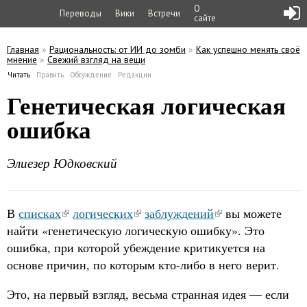
О
Переводы
Вики
Встречи
сайте
Главная
»
Рациональность: от ИИ до зомби
»
Как успешно менять своё
мнение
»
Свежий взгляд на вещи
Вы здесь
Читать
(активная вкладка)
Править
Обсуждение
Редакции
Главные вкладки
Генетическая логическая
ошибка
Элиезер Юдковский
В
списках
логических
заблуждений
вы можете
найти «генетическую логическую ошибку». Это
ошибка, при которой убеждение критикуется на
основе причин, по которым кто-либо в него верит.
Это, на первый взгляд, весьма странная идея — если