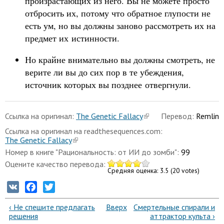
произрастающих из него. Вы не можете просто
отбросить их, потому что обратное глупости не
есть ум, но вы должны заново рассмотреть их на
предмет их истинности.
Но крайне внимательно вы должны смотреть, не
верите ли вы до сих пор в те убеждения,
источник которых вы позднее отвергнули.
Ссылка на оригинал:
The Genetic Fallacy
Перевод:
Remlin
Ссылка на оригинал на readthesequences.com:
The Genetic Fallacy
Номер в книге "Рациональность: от ИИ до зомби":
99
Оцените качество перевода:
Средняя оценка:
3.5
(
20
votes)
VK
Facebook
Twitter
‹ Не спешите предлагать
Вверх
Смертельные спирали и
решения
аттрактор культа ›