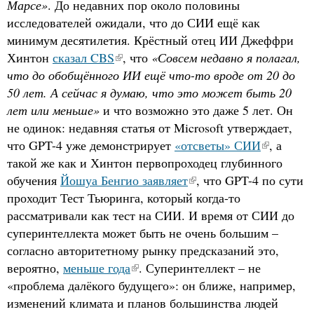
Марсе»
. До недавних пор около половины
исследователей ожидали, что до СИИ ещё как
минимум десятилетия. Крёстный отец ИИ Джеффри
Хинтон
сказал CBS
, что
«Совсем недавно я полагал,
что до обобщённого ИИ ещё что-то вроде от 20 до
50 лет. А сейчас я думаю, что это может быть 20
лет или меньше»
и что возможно это даже 5 лет. Он
не одинок: недавняя статья от Microsoft утверждает,
что GPT-4 уже демонстрирует
«отсветы» СИИ
, а
такой же как и Хинтон первопроходец глубинного
обучения
Йошуа Бенгио заявляет
, что GPT-4 по сути
проходит Тест Тьюринга, который когда-то
рассматривали как тест на СИИ. И время от СИИ до
суперинтеллекта может быть не очень большим –
согласно авторитетному рынку предсказаний это,
вероятно,
меньше года
. Суперинтеллект – не
«проблема далёкого будущего»: он ближе, например,
изменений климата и планов большинства людей