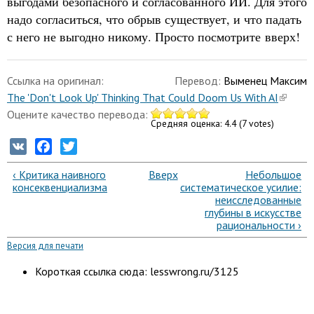
выгодами безопасного и согласованного ИИ. Для этого
надо согласиться, что обрыв существует, и что падать
с него не выгодно никому. Просто посмотрите вверх!
Ссылка на оригинал:
Перевод:
Выменец Максим
The 'Don't Look Up' Thinking That Could Doom Us With AI
Оцените качество перевода:
Средняя оценка:
4.4
(
7
votes)
VK
Facebook
Twitter
‹ Критика наивного
Вверх
Небольшое
консеквенциализма
систематическое усилие:
неисследованные
глубины в искусстве
рациональности ›
Версия для печати
Короткая ссылка сюда: lesswrong.ru/3125