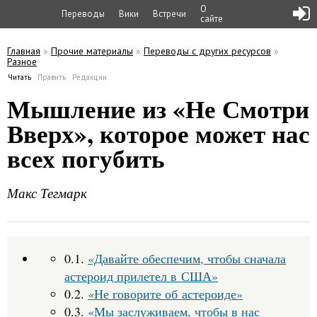
О
Переводы
Вики
Встречи
сайте
Главная
»
Прочие материалы
»
Переводы с других ресурсов
»
Разное
Вы здесь
Читать
(активная вкладка)
Править
Редакции
Главные вкладки
Мышление из «Не Смотри
Вверх», которое может нас
всех погубить
Макс Тегмарк
0.1.
«Давайте обеспечим, чтобы сначала
астероид прилетел в США»
0.2.
«Не говорите об астероиде»
0.3.
«Мы заслуживаем, чтобы в нас