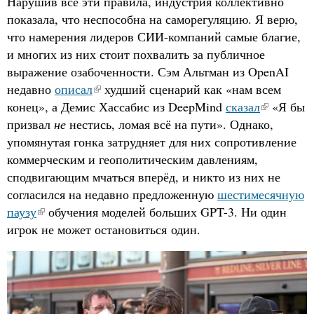
Нарушив все эти правила, индустрия коллективно
показала, что неспособна на саморегуляцию. Я верю,
что намерения лидеров СИИ-компаний самые благие,
и многих из них стоит похвалить за публичное
выражение озабоченности. Сэм Альтман из OpenAI
недавно
описал
худший сценарий как «нам всем
конец», а Демис Хассабис из DeepMind
сказал
«Я бы
призвал
не
нестись, ломая всё на пути». Однако,
упомянутая гонка затрудняет для них сопротивление
коммерческим и геополитическим давлениям,
сподвигающим мчаться вперёд, и никто из них не
согласился на недавно предложенную
шестимесячную
паузу
обучения моделей больших GPT-3. Ни один
игрок не может остановиться один.