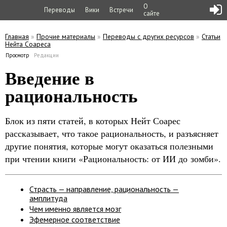
О
Переводы
Вики
Встречи
сайте
Главная
»
Прочие материалы
»
Переводы с других ресурсов
»
Статьи
Нейта Соареса
Вы здесь
Просмотр
(активная вкладка)
Редакции
Главные вкладки
Введение в
рациональность
Блок из пяти статей, в которых Нейт Соарес
рассказывает, что такое рациональность, и разъясняет
другие понятия, которые могут оказаться полезными
при чтении книги «Рациональность: от ИИ до зомби».
Страсть — направление, рациональность —
амплитуда
Чем именно является мозг
Эфемерное соответствие