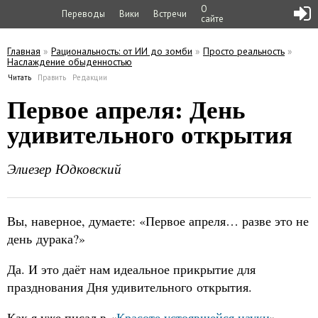
О
Переводы
Вики
Встречи
сайте
Главная
»
Рациональность: от ИИ до зомби
»
Просто реальность
»
Наслаждение обыденностью
Вы здесь
Читать
(активная вкладка)
Править
Редакции
Главные вкладки
Первое апреля: День
удивительного открытия
Элиезер Юдковский
Вы, наверное, думаете: «Первое апреля… разве это не
день дурака?»
Да. И это даёт нам идеальное прикрытие для
празднования Дня удивительного открытия.
Как я уже писал в «
Красоте устоявшейся науки
»,