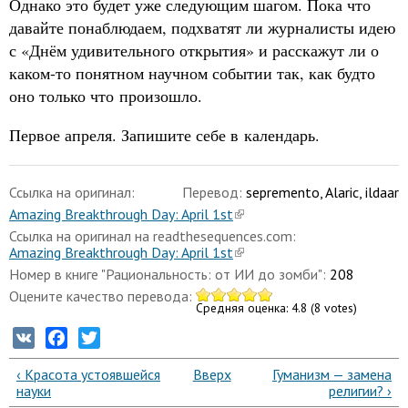
Однако это будет уже следующим шагом. Пока что
давайте понаблюдаем, подхватят ли журналисты идею
с «Днём удивительного открытия» и расскажут ли о
каком-то понятном научном событии так, как будто
оно только что произошло.
Первое апреля. Запишите себе в календарь.
Ссылка на оригинал:
Перевод:
sepremento, Alaric, ildaar
Amazing Breakthrough Day: April 1st
Ссылка на оригинал на readthesequences.com:
Amazing Breakthrough Day: April 1st
Номер в книге "Рациональность: от ИИ до зомби":
208
Оцените качество перевода:
Средняя оценка:
4.8
(
8
votes)
VK
Facebook
Twitter
‹ Красота устоявшейся
Вверх
Гуманизм — замена
науки
религии? ›