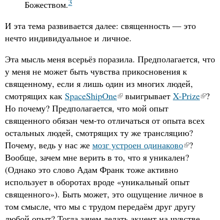
3
Божеством.
И эта тема развивается далее: священность — это
нечто индивидуальное и личное.
Эта мысль меня всерьёз поразила. Предполагается, что
у меня не может быть чувства прикосновения к
священному, если я лишь один из многих людей,
смотрящих как
SpaceShipOne
выигрывает
X-Prize
?
Но почему? Предполагается, что мой опыт
священного обязан чем-то отличаться от опыта всех
остальных людей, смотрящих ту же трансляцию?
Почему, ведь у нас же
мозг устроен одинаково
?
Вообще, зачем мне верить в то, что я уникален?
(Однако это слово Адам Франк тоже активно
использует в оборотах вроде «уникальный опыт
священного»). Быть может, это ощущение личное в
том смысле, что мы с трудом передаём друг другу
любой опыт? Тогда зачем делать акцент на чувстве