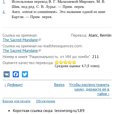
3.
Использован перевод В. Г. Малахиевой-Мирович, М. В.
Шик, под ред. С. В. Лурье. — Прим. перев.
4.
Англ. «retreat to commitment». Это название одной из книг
Бартли. — Прим. перев.
Ссылка на оригинал:
Перевод:
Alaric, Remlin
The Sacred Mundane
Ссылка на оригинал на readthesequences.com:
The Sacred Mundane
Номер в книге "Рациональность: от ИИ до зомби":
211
Оцените качество перевода:
Средняя оценка:
4.7
(
3
votes)
VK
Facebook
Twitter
‹ Дефицит
Вверх
Чтобы распространять
науку, держите её в
тайне ›
Версия для печати
Обсуждение
Короткая ссылка сюда: lesswrong.ru/189