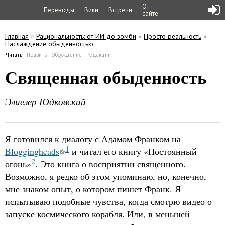
О
Переводы
Вики
Встречи
сайте
Главная
»
Рациональность: от ИИ до зомби
»
Просто реальность
»
Наслаждение обыденностью
Вы здесь
Читать
(активная вкладка)
Править
Обсуждение
Редакции
Главные вкладки
Священная обыденность
Элиезер Юдковский
Я готовился к диалогу с Адамом Франком на
1
Bloggingheads
и читал его книгу «Постоянный
2
огонь»
. Это книга о восприятии священного.
Возможно, я редко об этом упоминаю, но, конечно,
мне знаком опыт, о котором пишет Франк. Я
испытываю подобные чувства, когда смотрю видео о
запуске космического корабля. Или, в меньшей