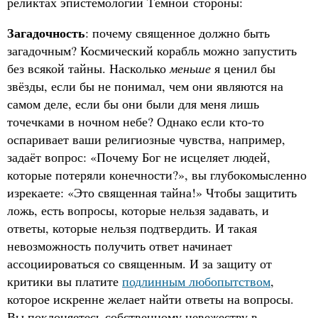
реликтах эпистемологии Тёмной стороны:
Загадочность
: почему священное должно быть
загадочным? Космический корабль можно запустить
без всякой тайны. Насколько
меньше
я ценил бы
звёзды, если бы не понимал, чем они являются на
самом деле, если бы они были для меня лишь
точечками в ночном небе? Однако если кто-то
оспаривает ваши религиозные чувства, например,
задаёт вопрос: «Почему Бог не исцеляет людей,
которые потеряли конечности?», вы глубокомысленно
изрекаете: «Это священная тайна!» Чтобы защитить
ложь, есть вопросы, которые нельзя задавать, и
ответы, которые нельзя подтвердить. И такая
невозможность получить ответ начинает
ассоциироваться со священным. И за защиту от
критики вы платите
подлинным любопытством
,
которое искренне желает найти ответы на вопросы.
Вы поклоняетесь собственному невежеству в