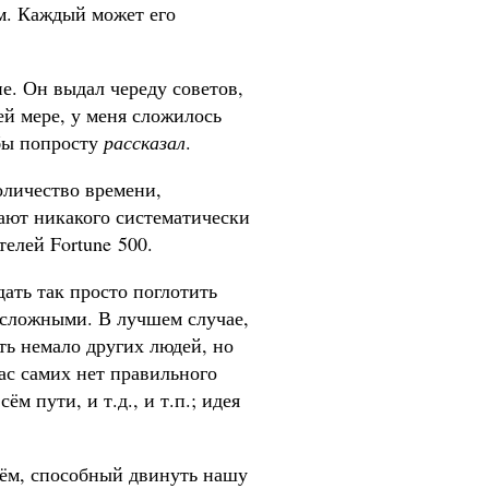
м. Каждый может его
е. Он выдал череду советов,
ей мере, у меня сложилось
 бы попросту
рассказал
.
оличество времени,
ают никакого систематически
елей Fortune 500.
ать так просто поглотить
 сложными. В лучшем случае,
ть немало других людей, но
вас самих нет правильного
м пути, и т.д., и т.п.; идея
ём, способный двинуть нашу