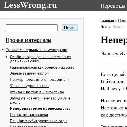
Переводы
Главная
»
Проч
Вы здес
Поиск
Читать
(активная в
Править
Форма поиска
Главные в
Непер
Прочие материалы
Прочие материалы с lesswrong.com
Элиезер Ю
Особо продвинутая эпистемология
для начинающих
Рациональность как боевое искусство
Есть целый
Знание задним числом
Пример предвзятого продолжения
Гейтса или
31 закон удовольствия
Hathaway. 
Атеизм = не-теизм + анти-теизм
Забудьте кое-что, чему вас учили в
Но скорее в
школе
Настолько
Непередаваемое превосходство
как достичь
О красоте математики
Пацифизм губит ухоженные сады
Эти книги 
Предполагая красоту