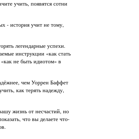
нчите учить, появятся сотни
ых - история учит не тому,
орять легендарные успехи.
аемые инструкции «как стать
 «как не быть идиотом» в
адёжнее, чем Уоррен Баффет
чить, как терять надежду,
вашу жизнь от несчастий, но
оказать, что вы делаете что-
ов.