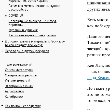
Короткая история: Карантин
цивилизацию
Разум как меметическое иммунное
других звё
расстройство
COVID-19
Есть много 
Воссоздание пионера ЭА Игоря
Кирилюка
как побежда
Муравьи и кузнечик
Так ли очевидно «очевидное»?
Намного ле
Дополнительные материалы к "Если кто-
Также ошиб
то его создаст, все умрут"
звездой» кр
Переводы с других ресурсов
разных про
Кен Лэй, м
Телеграм-канал
Список литературы
– как основ
Материалы и ресурсы
лорд Кельв
Умнеем вместе
Электронные книги
Но такие ур
Аудиозаписи
это не то ж
Калибратор
то
не так
, 
Как помочь сообществу