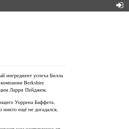
ый ингредиент успеха Билла
 компании Berkshire
щим Ларри Пейджем.
ующего Уоррена Баффета.
то никто ещё не догадался,
ливают нам исступление от