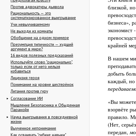
близкой, н
Против адвокатуры дьявола
Рациональность — это
превосходс
систематизированное выигрывание
бизнеса», 
Учи невыучиваемому
экономист -
Не выходи из комнаты
превосходс
Обобщение на одном примере
Презумпция типичности — худший
крайней мер
аргумент в мире?
16 видов полезных предсказаний
В нашем ми
Используйте слово "рационально",
преподават
только если от него нельзя
избавиться
добыть бол
Лицензия героя
каждый, н
Понимание на уровне шестерёнок
передаваем
Литания против гуру
Согласование ИИ
«Вы можете
Мышление Безопасника и Обыденная
взорвёте р
Паранойя
правило. Мы
Наука выигрывания в повседневной
жизни
(Нет, серьё
Выученное непонимание
передан,
м
Как осваивать "гибкие навыки"