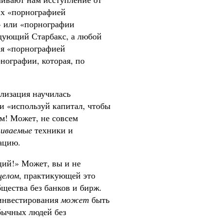
их «порнографией
» или «порнографии
едующий Старбакс, а любой
ния «порнографией
нографии, которая, по
лизация научилась
и «используй капитал, чтобы
м! Может, не совсем
чиваемые
техники и
ацию.
ций!» Может, вы и не
целом
, практикующей это
щества без банков и бирж.
еинвестирования
может
быть
бычных людей без