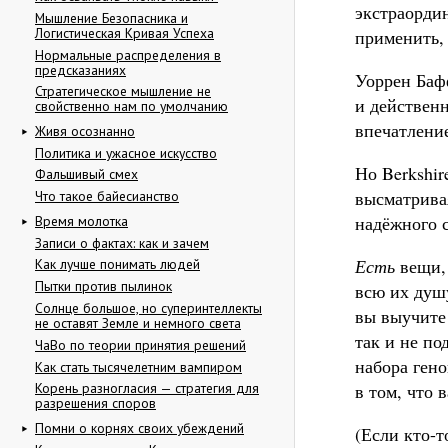
экстраорди
Мышление Безопасника и
Логистическая Кривая Успеха
применить, 
Нормальные распределения в
предсказаниях
Уоррен Баф
Стратегическое мышление не
и действенн
свойственно нам по умолчанию
впечатление
Живя осознанно
Политика и ужасное искусство
Но Berkshir
Фальшивый смех
высматрива
Что такое байесианство
надёжного с
Время молотка
Записи о фактах: как и зачем
Есть
вещи, 
Как лучше понимать людей
Пытки против пылинок
всю их душ
Солнце большое, но суперинтеллекты
вы выучите
не оставят Земле и немного света
так и не по
ЧаВо по теории принятия решений
набора гено
Как стать тысячелетним вампиром
в том, что 
Корень разногласия — стратегия для
разрешения споров
Помни о корнях своих убеждений
(Если кто-т