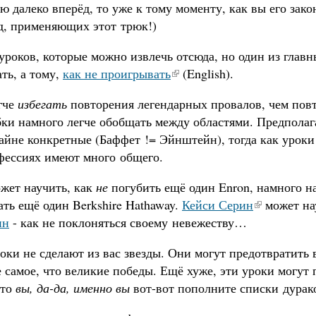
 далеко вперёд, то уже к тому моменту, как вы его зако
зд, применяющих этот трюк!)
уроков, которые можно извлечь отсюда, но один из главн
ть, а тому,
как не проигрывать
(English).
гче
избегать
повторения легендарных провалов, чем повт
ки намного легче обобщать между областями. Предполаг
айне конкретные (Баффет != Эйнштейн), тогда как уроки
фессиях имеют много общего.
ожет научить, как
не
погубить ещё один Enron, намного н
ать ещё один Berkshire Hathaway.
Кейси Серин
может нау
ин
- как не поклоняться своему невежеству…
оки не сделают из вас звезды. Они могут предотвратить 
е самое, что великие победы. Ещё хуже, эти уроки могут п
что
вы, да-да, именно вы
вот-вот пополните списки дурак