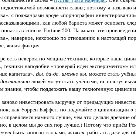
о недостижимой возможности славы; поэтому я называю 
тва», с поджанрами вроде «порнографии инвестирования
рассказывающими, как любой бариста может основать сл
 попасть в список Fortune 500. Называть эти произведе
тва», наверное, нехорошо по отношению к настоящей пор
е, явная фикция.
ре есть невероятно мощные техники, которые наша циви
ь, техники наподобие «проверяй идеи экспериментом» ил
ьше капитала».
Вы, да-да, именно вы,
можете стать учёны
о
достаточно
людей могут стать учёными, используя
выу
ое
знание, чтобы поддержать нашу техногенную цивилиз
 заново инвестировать выручку от предыдущих инвести
ынок, как Уоррен Баффет, но подумайте о цивилизации
в 
 справляемся намного лучше, чем это делали древние об
зно, в целом мы до сих пор лучше.) Потому что приём Р
ожет
быть записан словами,
может
работать даже для о