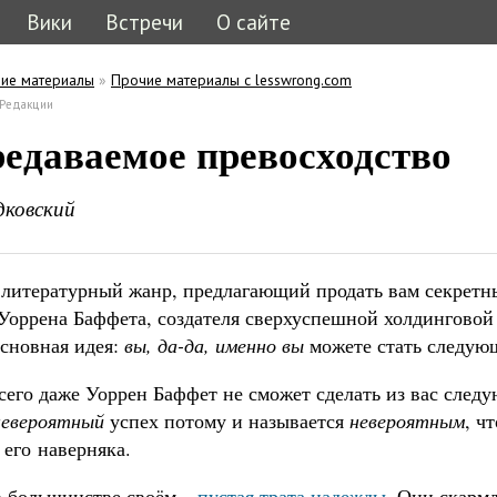
Вики
Встречи
О сайте
ие материалы
»
Прочие материалы с lesswrong.com
ь
кладка)
Редакции
кладки
едаваемое превосходство
дковский
 литературный жанр, предлагающий продать вам секретн
 Уоррена Баффета, создателя сверхуспешной холдинговой
Основная идея:
вы, да-да, именно вы
можете стать следую
сего даже Уоррен Баффет не сможет сделать из вас след
невероятный
успех потому и называется
невероятным
, ч
 его наверняка.
в большинстве своём –
пустая трата надежды
. Они скарм