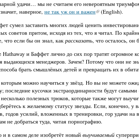
нарной удачи… мы не считаем его невероятным триумфо
значит, наверное,
не так уж он и важен
(English).
фет сумел заставить многих людей ценить инвестировани
ых советов притом, исходя из тех, что я читал. По крайн
, что если бы он знал, как
рассказать
, что осталось, он
e Hathaway и Баффет лично до сих пор тратят огромное к
я выдающихся менеджеров. Зачем? Потому что они не зн
пособа брать смышлёных детей и превращать их в обитат
которым можно научиться у звёзд. Но вы не можете ожид
у; последние кусочки экстраординарности будут самыми
 несколько полезных трюков, которые также могут выучи
дберётесь к желаемому статусу звезды. Если, конечно, у 
в, годов усилий, вложенных в тренировки, гор удачи на всё
вам не добраться туда, читая порнографию.
о и в самом деле изобретёт новый
выучиваемый
суперпри