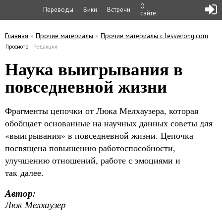
О
Переводы
Вики
Встречи
сайте
Главная
»
Прочие материалы
»
Прочие материалы с lesswrong.com
Вы здесь
Просмотр
(активная вкладка)
Редакции
Главные вкладки
Наука выигрывания в
повседневной жизни
Фрагменты цепочки от Люка Мелхаузера, которая
обобщает основанные на научных данных советы для
«выигрывания» в повседневной жизни. Цепочка
посвящена повышению работоспособности,
улучшению отношений, работе с эмоциями и
так далее.
Автор:
Люк Мелхаузер