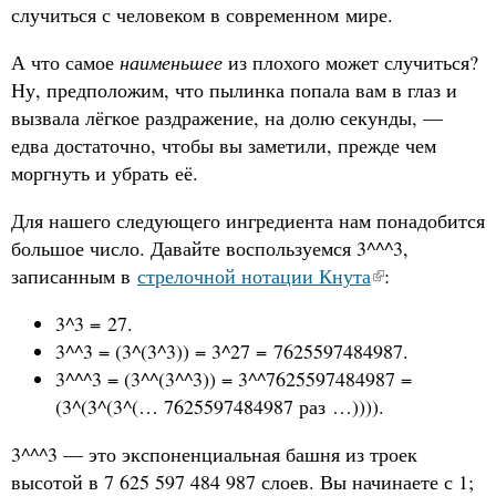
случиться с человеком в современном мире.
А что самое
наименьшее
из плохого может случиться?
Ну, предположим, что пылинка попала вам в глаз и
вызвала лёгкое раздражение, на долю секунды, —
едва достаточно, чтобы вы заметили, прежде чем
моргнуть и убрать её.
Для нашего следующего ингредиента нам понадобится
большое число. Давайте воспользуемся 3^^^3,
записанным в
стрелочной нотации Кнута
:
3^3 = 27.
3^^3 = (3^(3^3)) = 3^27 = 7625597484987.
3^^^3 = (3^^(3^^3)) = 3^^7625597484987 =
(3^(3^(3^(… 7625597484987 раз …)))).
3^^^3 — это экспоненциальная башня из троек
высотой в 7 625 597 484 987 слоев. Вы начинаете с 1;