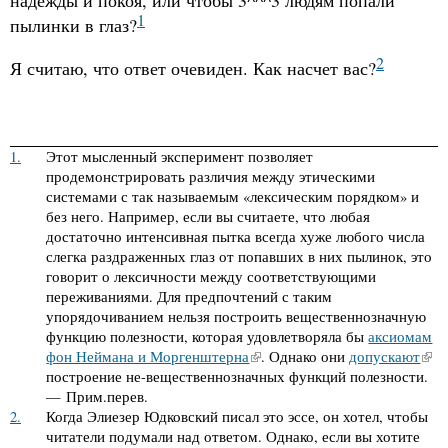
1
пылинки в глаз?
2
Я считаю, что ответ очевиден. Как насчет вас?
1.
Этот мысленный эксперимент позволяет
продемонстрировать различия между этическими
системами с так называемым «лексическим порядком» и
без него. Например, если вы считаете, что любая
достаточно интенсивная пытка всегда хуже любого числа
слегка раздраженных глаз от попавших в них пылинок, это
говорит о лексичности между соответствующими
переживаниями. Для предпочтений с таким
упорядочиванием нельзя построить вещественнозначную
функцию полезности, которая удовлетворяла бы
аксиомам
фон Неймана и Моргенштерна
. Однако они
допускают
построение не-вещественнозначных функций полезности.
— Прим.перев.
2.
Когда Элиезер Юдковский писал это эссе, он хотел, чтобы
читатели подумали над ответом. Однако, если вы хотите