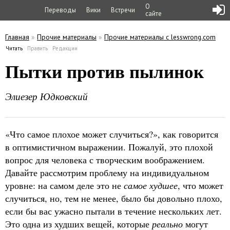
О
Переводы
Вики
Встречи
сайте
Главная
»
Прочие материалы
»
Прочие материалы с lesswrong.com
Вы здесь
Читать
(активная вкладка)
Править
Редакции
Главные вкладки
Пытки против пылинок
Элиезер Юдковский
«Что самое плохое может случиться?», как говорится
в оптимистичном выражении. Пожалуй, это плохой
вопрос для человека с творческим воображением.
Давайте рассмотрим проблему на индивидуальном
уровне: на самом деле это не
самое худшее
, что может
случиться, но, тем не менее, было бы довольно плохо,
если бы вас ужасно пытали в течение нескольких лет.
Это одна из худших вещей, которые
реально
могут