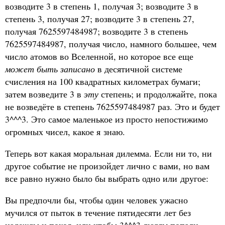
возводите 3 в степень 1, получая 3; возводите 3 в
степень 3, получая 27; возводите 3 в степень 27,
получая 7625597484987; возводите 3 в степень
7625597484987, получая число, намного большее, чем
число атомов во Вселенной, но которое все еще
может быть записано
в десятичной системе
счисления на 100 квадратных километрах бумаги;
затем возведите 3 в
эту
степень; и продолжайте, пока
не возведёте в степень 7625597484987 раз. Это и будет
3^^^3. Это самое маленькое из просто непостижимо
огромных чисел, какое я знаю.
Теперь вот какая моральная дилемма. Если ни то, ни
другое событие не произойдет лично с вами, но вам
все равно нужно было бы выбрать одно или другое:
Вы предпочли бы, чтобы один человек ужасно
мучился от пыток в течение пятидесяти лет без
надежды и покоя, или чтобы 3^^^3 людям попали