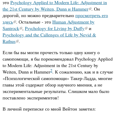
это
Psychology Applied to Modern Life: Adjustment in
the 21st Century by Weiten, Dunn и Hammer
. Он
дорогой, но можно предварительно
просмотреть его
здесь
. Остальные - это
Human Adjustment by
Santrock
,
Psychology for Living by Duffy
и
Psychology and the Callenges of Life by Nevid
&
Rathus
.
Если бы вы могли прочесть только одну книгу о
самопомощи, я бы порекомендовал Psychology Applied
to Modern Life: Adjustment in the 21st Century by
2
Weiten, Dunn и Hammer
. К сожалению, как и в случае
«Психологической самопомощи» Такер-Ладда, многие
главы этой содержат обзор научного мнения, а не
экспериментальные результаты. Слишком мало было
поставлено экспериментов!
В личной переписке со мной Вейтон заметил: