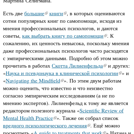
Мартина Селигмана.
Есть две
большие
книги
, в которых оцениваются
сотни популярных книг по самопомощи, исходя из
мнения профессиональных психологов, и даются
советы,
как выбрать книгу по самопомощи
. К
сожалению, их ценность невысока, поскольку мнения
даже профессиональных психологов часто расходятся
с эмпирическими данными. Подробно об этом можно
прочитать в работах
Скотта Лилиенфельда
и других:
«
Наука и псевдонаука в клинической психологии
» и
«
Navigating the Mindfield
». По этим двум работам
можно оценить, что известно и что неизвестно
согласно эмпирическим исследованиям (а не по
мнению экспертов). Лилиенфельд к тому же является
редактором полезного журнала «
Scientific Review of
Mental Health Practice
». Также он собрал список
вредного психологического лечения
. Ещё можно
посмотреть «
A guide to treatments that work
» Натана и