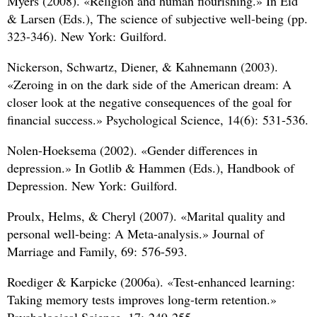
Myers (2008). «Religion and human flourishing.» In Eid
&
Larsen (Eds.), The science of subjective well-being (pp.
323-346). New York: Guilford.
Nickerson, Schwartz, Diener,
&
Kahnemann (2003).
«Zeroing in on the dark side of the American dream: A
closer look at the negative consequences of the goal for
financial success.» Psychological Science, 14(6): 531-536.
Nolen-Hoeksema (2002). «Gender differences in
depression.» In Gotlib
&
Hammen (Eds.), Handbook of
Depression. New York: Guilford.
Proulx, Helms,
&
Cheryl (2007). «Marital quality and
personal well-being: A Meta-analysis.» Journal of
Marriage and Family, 69: 576-593.
Roediger
&
Karpicke (2006a). «Test-enhanced learning:
Taking memory tests improves long-term retention.»