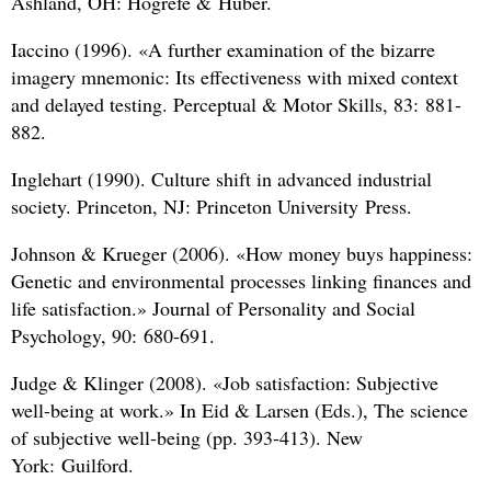
Ashland, OH: Hogrefe
&
Huber.
Iaccino (1996). «A further examination of the bizarre
imagery mnemonic: Its effectiveness with mixed context
and delayed testing. Perceptual
&
Motor Skills, 83: 881-
882.
Inglehart (1990). Culture shift in advanced industrial
society. Princeton, NJ: Princeton University Press.
Johnson
&
Krueger (2006). «How money buys happiness:
Genetic and environmental processes linking finances and
life satisfaction.» Journal of Personality and Social
Psychology, 90: 680-691.
Judge
&
Klinger (2008). «Job satisfaction: Subjective
well-being at work.» In Eid
&
Larsen (Eds.), The science
of subjective well-being (pp. 393-413). New
York: Guilford.