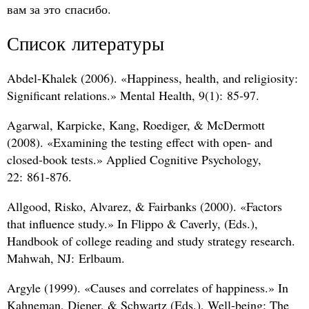
вам за это спасибо.
Список литературы
Abdel-Khalek (2006). «Happiness, health, and religiosity:
Significant relations.» Mental Health, 9(1): 85-97.
Agarwal, Karpicke, Kang, Roediger,
&
McDermott
(2008). «Examining the testing effect with open- and
closed-book tests.» Applied Cognitive Psychology,
22: 861-876.
Allgood, Risko, Alvarez,
&
Fairbanks (2000). «Factors
that influence study.» In Flippo
&
Caverly, (Eds.),
Handbook of college reading and study strategy research.
Mahwah, NJ: Erlbaum.
Argyle (1999). «Causes and correlates of happiness.» In
Kahneman, Diener,
&
Schwartz (Eds.), Well-being: The