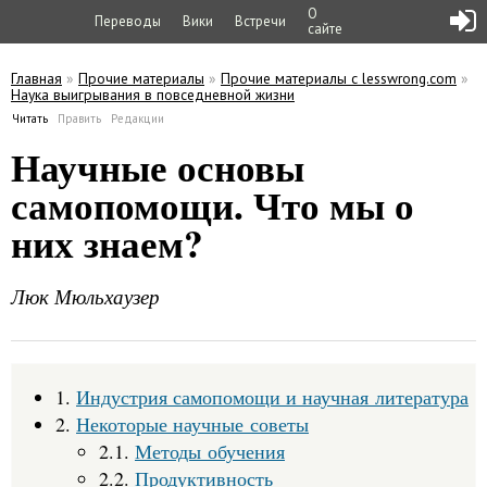
О
Переводы
Вики
Встречи
сайте
Главная
»
Прочие материалы
»
Прочие материалы с lesswrong.com
»
Наука выигрывания в повседневной жизни
Вы здесь
Читать
(активная вкладка)
Править
Редакции
Главные вкладки
Научные основы
самопомощи. Что мы о
них знаем?
Люк Мюльхаузер
1.
Индустрия самопомощи и научная литература
2.
Некоторые научные советы
2.1.
Методы обучения
2.2.
Продуктивность