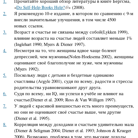
1.
Прочитайте хороший обзор литературы в книге Бергсма,
«
Do Self-Help Books Help?
» (2008).
2.
Я рекомендую 10-е издание, в котором по сравнению с 9-м
внесли значительные улучшения, в том числе 4500
новых ссылок.
3.
Возраст и счастье не связаны между собой(Lykken 1999),
влияние возраста на счастье людей составляет меньше 1%
(Inglehart 1990; Myers
&
Diener 1997).
4.
Несмотря на то, что женщины вдвое чаще болеют
депрессией, чем мужчины(Nolen-Hoeksema 2002), женщины
оценивают своё благополучие не хуже, чем мужчины
(Myers 1992).
5.
Поскольку люди с детьми и бездетные одинаково
счастливы (Argyle 2001), судя по всему, радости и стрессы
родительства уравновешивают друг друга.
6.
Судя по всему, ни IQ, ни успехи в учёбе не влияют на
счастье(Diener et al. 2009; Ross
&
Van Willigen 1997).
7.
У людей с красивой внешностью есть много преимуществ,
но они не оценивают своё счастье выше, чем другие
(Diener et al. 1995).
8.
Корреляция между доходами и счастьем удивительно мала
(Diener
&
Seligman 2004; Diener et al. 1993; Johnson
&
Krueger
2006). Возможно, проблема в том, что высокие доходы