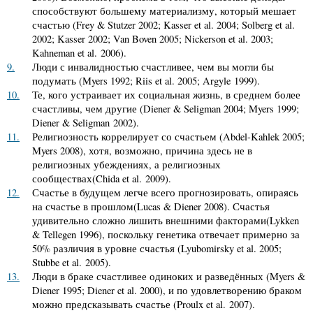
способствуют большему материализму, который мешает
счастью (Frey
&
Stutzer 2002; Kasser et al. 2004; Solberg et al.
2002; Kasser 2002; Van Boven 2005; Nickerson et al. 2003;
Kahneman et al. 2006).
9.
Люди с инвалидностью счастливее, чем вы могли бы
подумать (Myers 1992; Riis et al. 2005; Argyle 1999).
10.
Те, кого устраивает их социальная жизнь, в среднем более
счастливы, чем другие (Diener
&
Seligman 2004; Myers 1999;
Diener
&
Seligman 2002).
11.
Религиозность коррелирует со счастьем (Abdel-Kahlek 2005;
Myers 2008), хотя, возможно, причина здесь не в
религиозных убеждениях, а религиозных
сообществах(Chida et al. 2009).
12.
Счастье в будущем легче всего прогнозировать, опираясь
на счастье в прошлом(Lucas
&
Diener 2008). Счастья
удивительно сложно лишить внешними факторами(Lykken
&
Tellegen 1996), поскольку генетика отвечает примерно за
50% различия в уровне счастья (Lyubomirsky et al. 2005;
Stubbe et al. 2005).
13.
Люди в браке счастливее одиноких и разведённых (Myers
&
Diener 1995; Diener et al. 2000), и по удовлетворению браком
можно предсказывать счастье (Proulx et al. 2007).