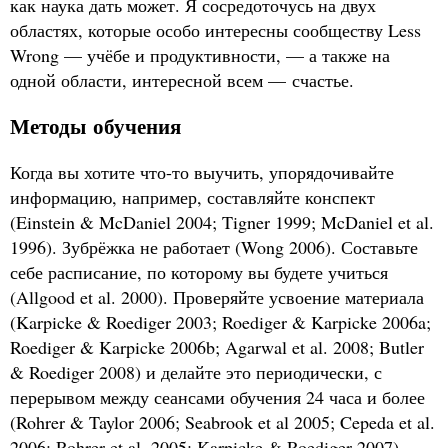
как наука дать может. Я сосредоточусь на двух
областях, которые особо интересны сообществу Less
Wrong — учёбе и продуктивности, — а также на
одной области, интересной всем — счастье.
Методы обучения
Когда вы хотите что-то выучить, упорядочивайте
информацию, например, составляйте конспект
(Einstein
&
McDaniel 2004; Tigner 1999; McDaniel et al.
1996). Зубрёжка не работает (Wong 2006). Составьте
себе расписание, по которому вы будете учиться
(Allgood et al. 2000). Проверяйте усвоение материала
(Karpicke
&
Roediger 2003; Roediger
&
Karpicke 2006a;
Roediger
&
Karpicke 2006b; Agarwal et al. 2008; Butler
&
Roediger 2008) и делайте это периодически, с
перерывом между сеансами обучения 24 часа и более
(Rohrer
&
Taylor 2006; Seabrook et al 2005; Cepeda et al.
2006; Rohrer et al. 2005; Karpicke
&
Roediger 2007).