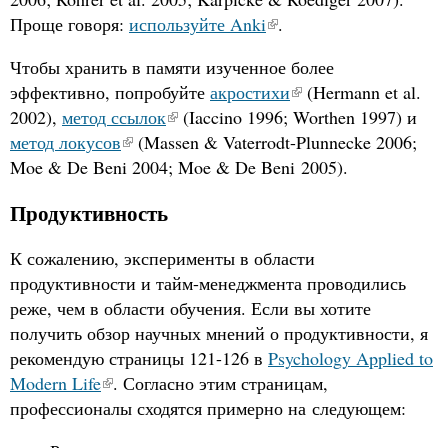
Проще говоря:
используйте Anki
.
Чтобы хранить в памяти изученное более
эффективно, попробуйте
акростихи
(Hermann et al.
2002),
метод ссылок
(Iaccino 1996; Worthen 1997) и
метод локусов
(Massen
&
Vaterrodt-Plunnecke 2006;
Moe
&
De Beni 2004; Moe
&
De Beni 2005).
Продуктивность
К сожалению, эксперименты в области
продуктивности и тайм-менеджмента проводились
реже, чем в области обучения. Если вы хотите
получить обзор научных мнений о продуктивности, я
рекомендую страницы 121-126 в
Psychology Applied to
Modern Life
. Согласно этим страницам,
профессионалы сходятся примерно на следующем: