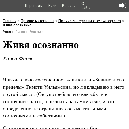
О
Переводы
Вики
Встречи
сайте
Главная
»
Прочие материалы
»
Прочие материалы с lesswrong.com
»
Живя осознанно
Вы здесь
Читать
(активная вкладка)
Править
Редакции
Главные вкладки
Живя осознанно
Ханна Финли
Я взяла слово «осознанность» из книги «Знание и его
пределы» Тимоти Уильямсона, но я вкладываю в него
другой смысл. (Он употреблял его как «быть в
состоянии знать», а не знать на самом деле, и это
определение не ограничивалось ментальными
состояниями и событиями.)
Осознанность в том смысле, в каком я буду