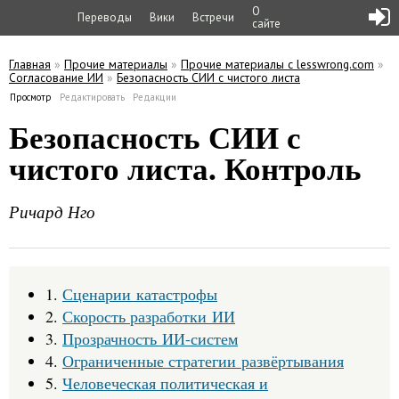
О
Переводы
Вики
Встречи
сайте
Главная
»
Прочие материалы
»
Прочие материалы с lesswrong.com
»
Согласование ИИ
»
Безопасность СИИ с чистого листа
Вы здесь
Просмотр
(активная вкладка)
Редактировать
Редакции
Главные вкладки
Безопасность СИИ с
чистого листа. Контроль
Ричард Нго
1.
Сценарии катастрофы
2.
Скорость разработки ИИ
3.
Прозрачность ИИ-систем
4.
Ограниченные стратегии развёртывания
5.
Человеческая политическая и