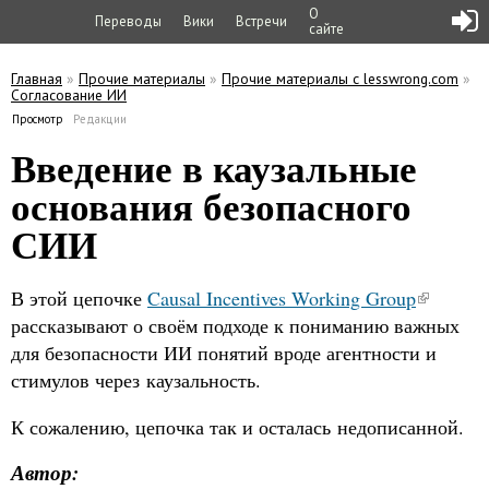
О
Переводы
Вики
Встречи
сайте
Главная
»
Прочие материалы
»
Прочие материалы с lesswrong.com
»
Согласование ИИ
Вы здесь
Просмотр
(активная вкладка)
Редакции
Главные вкладки
Введение в каузальные
основания безопасного
СИИ
В этой цепочке
Causal Incentives Working Group
рассказывают о своём подходе к пониманию важных
для безопасности ИИ понятий вроде агентности и
стимулов через каузальность.
К сожалению, цепочка так и осталась недописанной.
Автор: