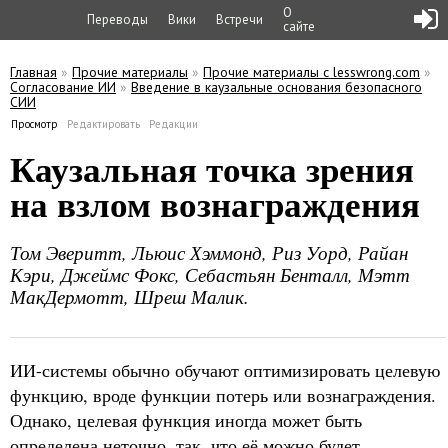
О
Переводы
Вики
Встречи
сайте
Главная
»
Прочие материалы
»
Прочие материалы с lesswrong.com
»
Согласование ИИ
»
Введение в каузальные основания безопасного
Вы здесь
СИИ
Просмотр
(активная вкладка)
Редактировать
Редакции
Главные вкладки
Каузальная точка зрения
на взлом вознаграждения
Том Эверитт, Льюис Хэммонд, Риз Уорд, Райан
Кэри, Джеймс Фокс, Себастьян Бенталл, Мэтт
МакДермотт, Шреш Малик.
ИИ-системы обычно обучают оптимизировать целевую
функцию, вроде функции потерь или вознаграждения.
Однако, целевая функция иногда может быть
определена неточно, так, что её можно будет