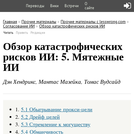
О
Переводы
Вики
Встречи
сайте
Главная
»
Прочие материалы
»
Прочие материалы с lesswrong.com
»
Согласование ИИ
»
Обзор катастрофических рисков ИИ
Вы здесь
Читать
(активная вкладка)
Править
Редакции
Главные вкладки
Обзор катастрофических
рисков ИИ: 5. Мятежные
ИИ
Дэн Хендрикс, Мантас Мазейка, Томас Вудсайд
1.
5.1 Обыгрывание прокси-цели
2.
5.2 Дрейф целей
3.
5.3 Стремление к могуществу
4.
5.4 Обманчивость